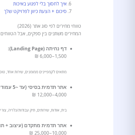
איך לחסוך בלי לפגוע באיכות
סיכום + הצעת כיוון לפרויקט שלך
טווחי מחירים לפי סוג אתר (2026)
המחירים משתנים בין ספקים, אבל הטווחים 
דף נחיתה (Landing Page):
1,500–6,000 ₪
מתאים לקמפיינים ממומנים, שירות אחד, טופ
אתר תדמית בסיסי (עד ~5 עמודים):
4,000–12,000 ₪
בית, אודות, שירותים, תיק עבודות/גלריה, צור
אתר תדמית מתקדם (עיצוב + תוכן + SEO בס
10,000–25,000 ₪