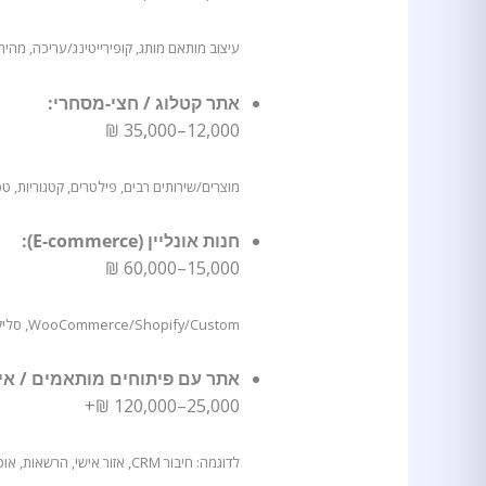
עיצוב מותאם מותג, קופירייטינג/עריכה, מהירות, תוספי SEO, חיב
אתר קטלוג / חצי-מסחרי:
12,000–35,000 ₪
מוצרים/שירותים רבים, פילטרים, קטגוריות, טפ
חנות אונליין (E-commerce):
15,000–60,000 ₪
WooCommerce/Shopify/Custom, סליקה, משלוחים, מלאי, קופונים, מיילים, אבטחה.
אתר עם פיתוחים מותאמים / אינ
25,000–120,000 ₪+
לדוגמה: חיבור CRM, אזור אישי, הרשאות, אוטומציות, חיבור API, דאשבורד.