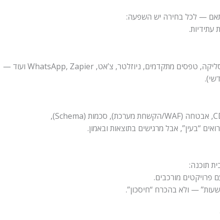
 עתידיות.
שי).
ית תוכנה:
עות” — ולא בהכרח “חיסכון”.