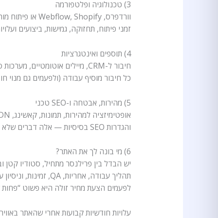
3) טכנולוגיה ופלטפורמה
וורדפרס, Webflow, Shopify או פיתוח מותאם — לכל בחירה יש השפעה:
זמני פיתוח, תחזוקה, גמישות, ביצועים ועלויות
4) תוספים ואינטגרציות
חיבור ל-CRM, מיילים אוטומטיים, מערכות סליקה, טפסים מתקדמים, ניוזלטר, צ’אט, WhatsApp, Zapier ועוד —
כל חיבור מוסיף עבודה (ולפעמים גם מנוי חוד
5) מהירות, אבטחה ו-SEO טכני
אופטימיזציה למהירות, תמונות, קאשינג, CDN, אבטחה (WAF/הקשחת מערכת), סכמות (Schema),
והגדרות SEO בסיסיות — אלה דברים שלא רואים “בעין”, אבל מרגישים בתוצאות ובאמון.
6) מי בונה לך את האתר?
יש הבדל בין פרילנסר מתחיל, סטודיו קטן וב
תהליך עבודה, אחריות, QA, זמינות, וניסיון עם פרויקטים מורכבים.
לפעמים הצעת מחיר זולה היא פשוט “פחות ש
עלויות חודשיות קבועות אחרי שהאתר באוויר