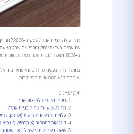
כמה עולה בניית אתר לעסק ב-2026? מדריך מחירים, סוגי אתרים ומה באמת משפיע
אם את/ה בעל/ת עסק ומרגיש/ה שכל הצעת מ
ב-2026 אפשר לבנות אתר בעלויות שונות מאוד, כי “אתר” יכול להיות דף תדמית פשוט או מערכת מורכבת עם אוטומציות, סליקה, CRM וחיבורים לכלים נוספים.
במאמר הזה נעשה סדר: טווחי מחירים ריאלי
ואיך להימנע מהטעויות הכי יקרות.
תוכן עניינים
טווחי מחירים לפי סוג אתר
מה משפיע על מחיר בניית אתר?
עלויות חודשיות קבועות (אחסון, דומיי
דוגמאות לתמחור (3 תרחישים נפוצים)
שאלות שחייבים לשאול לפני שסוגרי