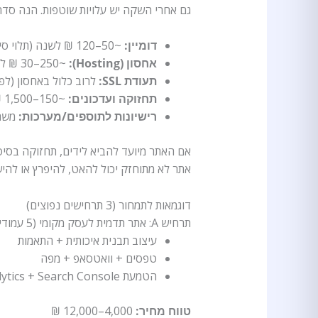
גם אחרי השקה יש עלויות שוטפות. הנה סדר 
דומיין:
~50–120 ₪ לשנה (תלוי סיומת וספק)
אחסון (Hosting):
~30–250 ₪ לחודש (לפי ביצועים, נפח ותנועה)
תעודת SSL:
לרוב כלול באחסון (לפ
תחזוקה ועדכונים:
~150–1,500 ₪ לחודש (לפי היקף ותוספים)
רישיונות לתוספים/מערכות:
משתנה (SEO, טפסים,
אם האתר מיועד להביא לידים, תחזוקה בסיסי
אתר לא מתוחזק יכול להאט, להיפרץ או להיש
דוגמאות לתמחור (3 תרחישים נפוצים)
תרחיש A: אתר תדמית לעסק מקומי (5 עמודים)
עיצוב תבנית איכותית + התאמות
טפסים + וואטסאפ + מפה
הטמעת Analytics + Search Console
טווח מחיר:
4,000–12,000 ₪