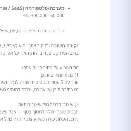
מערכת/פלטפורמה (SaaS / פורטל):
60,000–300,000 ₪+
זה כבר מוצר תוכנה: אפיון, פיתוח, QA, סקייל, תשתיות, אבטחה, תחזוקה שוטפת.
נקודה חשובה:
“מחיר אתר” הוא לא רק עיצו
ברוב הפרויקטים, רוב הזמן הולך על אפיון, ת
מה משפיע על מחיר בניית אתר?
1) כמות עמודים ותוכן
אתר עם 5 עמודים בסיסיים שונה לגמרי מאתר עם 25 עמודים, בלוג, עמודי שירות נפרדים ושאלות נפוצות.
גם כתיבת תוכן (או עריכה) יכולה להוסיף מ
2) עיצוב: תבנית מול עיצוב מותאם
תבנית טובה יכולה לחסוך כסף — אבל עיצוב 
לרוב, העלות עולה כשהעיצוב ייחודי, כולל א